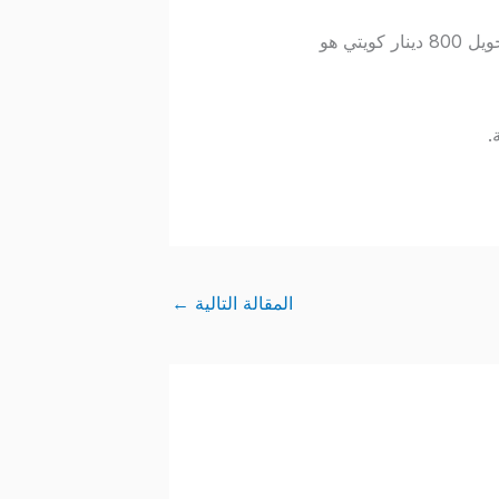
بفضل الاستقرار السياسي والماكرو-اقتصادي، يظل المغرب وجهة مفضلة للمستثمرين الكويتيين. تحويل 800 دينار كويتي هو
.
المقالة التالية
←