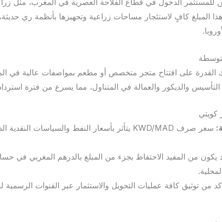
كويتي، يمكن للمستثمر الدخول في قطاع الفلاحة العصرية في المغرب، مثل زر
 هذا المبلغ كافٍ لاستئجار مساحات زراعية وتجهيزها بأنظمة ري حديثة، 
روبا.
متوسطة
يتي يمنحك القدرة على افتتاح متجر متخصص أو مطعم بمواصفات عالية في ال
التأسيس والديكور والعمالة في المتناول، مما يسرع من فترة استرداد رأس
:
سعر صرف KWD/MAD يتأثر بأسعار النفط والسياسات النقد
يكون من المفيد الاحتفاظ بجزء من المبلغ بالدرهم المغربي في حساب
لمحلية.
كد من توثيق كافة عمليات التحويل والاستثمار عبر القنوات الرسمية