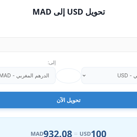
تحويل USD إلى MAD
إلى:
⇄
تحويل الآن
932.08
100
=
MAD
USD