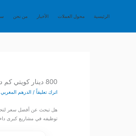
خطي
لى
الرئيسية
محول العملات
الأخبار
من نحن
سي
لمحتوى
800 دينار كويتي كم درهم مغربي – تحليل القوة الشرائية وفرص الأعمال KWD to MAD
اترك تعليقاً
/
الدرهم المغربي
/
توظيفه في مشاريع كبرى داخ