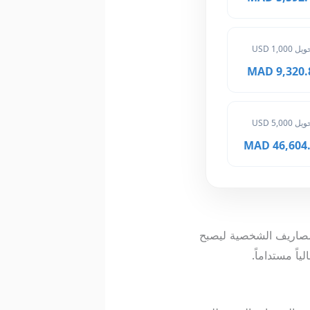
ل 1,000 USD
9,320.80 
ل 5,000 USD
46,604.00
دود المصاريف الشخصية ليصبح
اً مستداماً.