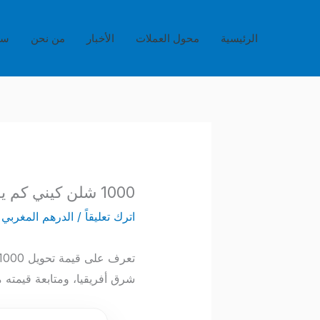
خطي
لى
الرئيسية
محول العملات
الأخبار
من نحن
سي
لمحتوى
1000 شلن كيني كم يساوي بالدرهم المغربي؟ – تحديثات الأسعار اللحظية اليوم
اترك تعليقاً
/
الدرهم المغربي
/
شرق أفريقيا، ومتابعة قيمته 