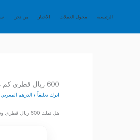
خطي
لى
الرئيسية
محول العملات
الأخبار
من نحن
سي
لمحتوى
600 ريال قطري كم درهم مغربي؟ سعر الصرف والتحويل اللحظي QAR to MAD
اترك تعليقاً
/
الدرهم المغربي
/
هل تملك 600 ريال قطري وتريد تحويلها؟ اكتشف القيمة المعادلة لها بالدرهم المغربي الآن عبر محولنا المباشر.