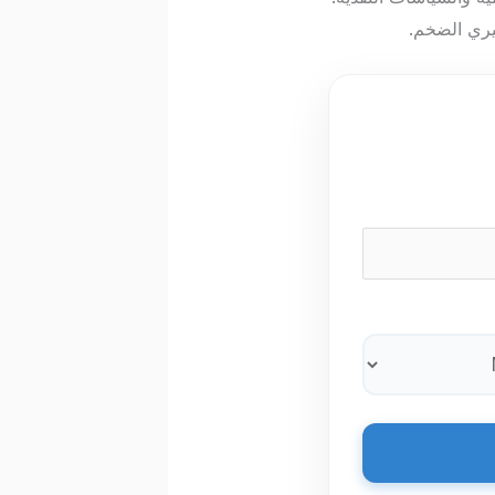
يري الضخم.