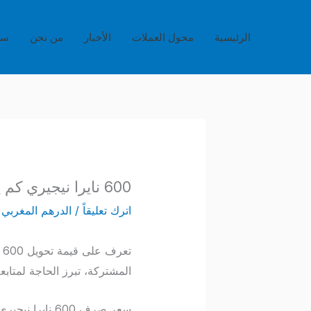
خطي
لى
الرئيسية
محول العملات
الأخبار
من نحن
سي
لمحتوى
600 نايرا نيجيري كم يساوي بالدرهم المغربي؟ – تحديثات الصرف المباشرة اليوم
اترك تعليقاً
/
الدرهم المغربي
/
المشتركة، تبرز الحاجة لمتابع
سعر صرف 600 ن