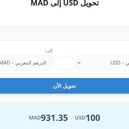
تحويل USD إلى MAD
إلى:
⇄
تحويل الآن
931.35
100
=
MAD
USD