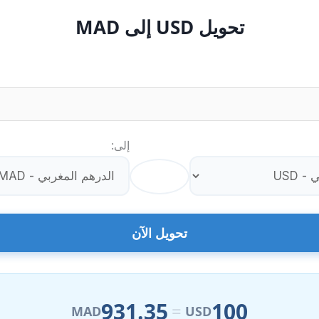
تحويل USD إلى MAD
إلى:
⇄
تحويل الآن
931.35
100
=
MAD
USD