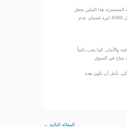
 المستمرة. هذا التباين يجعل
من الضروري التحقق من سعر الصرف اللحظي قبل إجراء أي عملية تحويل رسمية بمبالغ كبيرة مثل 4000 ليرة لضمان عدم
فر الشفافية والأمان. كما يجب دائماً
 متاح في السوق.
وق التركي. نأمل أن تكون هذه
المقالة التالية
←