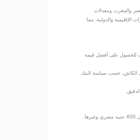
يزان التجاري بين مصر والمغرب ومعدلات
ت الإقليمية والدولية، مما
رب للحصول على أفضل قيمة
يل الكاش، حسب سياسة البنك
لدقيق.
تشهد العلاقات المالية بين القاهرة والرباط تطوراً ملحوظاً، مما يسهل من عمليات تحويل المبالغ مثل 400 جنيه مصري وغيرها.