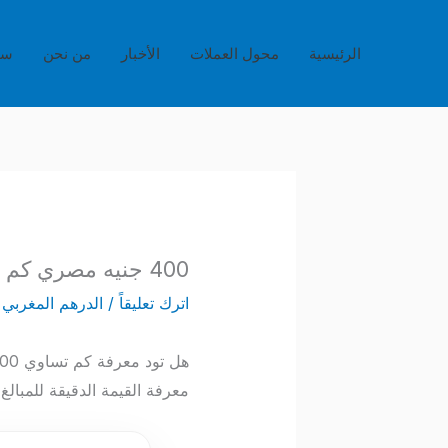
خطي
لى
الرئيسية
محول العملات
الأخبار
من نحن
سي
لمحتوى
400 جنيه مصري كم درهم مغربي – سعر الصرف والتحليل الاقتصادي اليوم EGP to MAD
اترك تعليقاً
/
الدرهم المغربي
/
معرفة القيمة الدقيقة للمبالغ