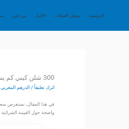
خطي
لى
الرئيسية
محول العملات
الأخبار
من نحن
سي
لمحتوى
300 شلن كيني كم يساوي بالدرهم المغربي؟ – متابعة حية لأسعار الصرف اليوم
اترك تعليقاً
/
الدرهم المغربي
/
واضحة حول القيمة الشرائية ل