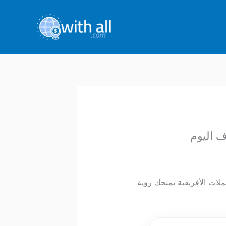
ويل 300 شلن كيني (KES) إلى الدرهم المغربي (MAD). تتبع العملات الأفريقية يمنحك رؤية