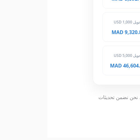
ل 1,000 USD
9,320.80 
ل 5,000 USD
46,604.00
 المغربي بضغطة زر. نحن نضمن تحديثات