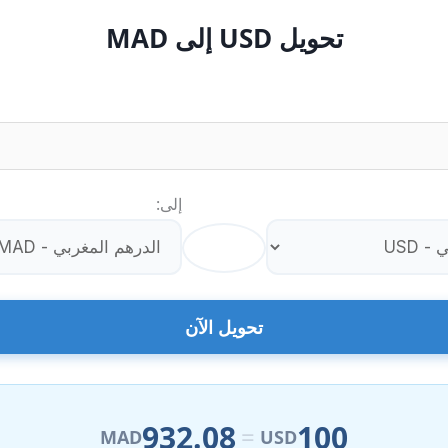
تحويل USD إلى MAD
إلى:
⇄
تحويل الآن
932.08
100
=
MAD
USD