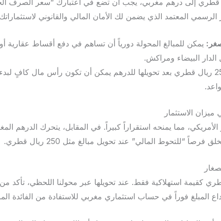
تقوم بتحويل 250 ريال قطري إلى درهم مغربي، يجب أن تضع في اعتبارك “سعر الص
الرسمي المعتمد الذي يضمن لك الأمان المالي والقانوني لاستثماراتك.
صغر:
يمكن للمبالغ المحولة دورياً أن تساهم في دفع أقساط عقارية أ
الدار البيضاء ومراكش.
250 ريال قطري بعد تحويلها للدرهم يمكن أن تكون رأس مال كافٍ لبدء
اعد.
 ميزان الاستثمار
الأمريكي، مما يمنحه استقراراً كبيراً. في المقابل، يتحرك الدرهم الم
ق فرصاً “للتحوط المالي” عند تحويل مبالغ مثل 250 ريال قطري.
صغار
لى مبلغ 250 ريال قطري كقيمة استهلاكية فقط. عند تحويلها عبر محولنا اللحظي، تأ
داع المبلغ فوراً في حساب استثماري مغربي للاستفادة من الفائدة المر