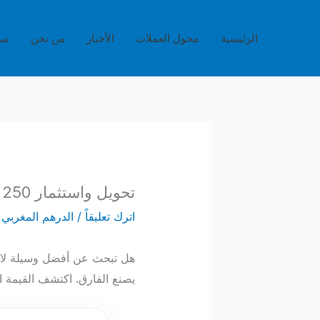
خطي
لى
الرئيسية
محول العملات
الأخبار
من نحن
سي
لمحتوى
تحويل واستثمار 250 ريال قطري بالدرهم المغربي – دليل المستثمر الذكي QAR/MAD
اترك تعليقاً
/
الدرهم المغربي
/
يصنع الفارق. اكتشف القيمة الح