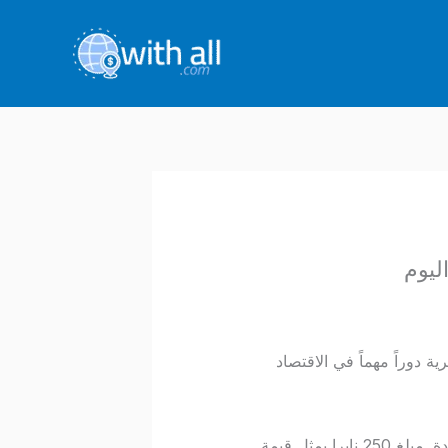
درهم المغربي (MAD). تلعب النايرا النيجيرية دوراً مهماً في الاقتصاد
يعتمد سعر صرف 250 نايرا نيجيري على عدة عوامل اقتصادية تشمل معدلات التضخم وأسعار الفائدة. مبلغ 250 نايرا يمثل قيمة