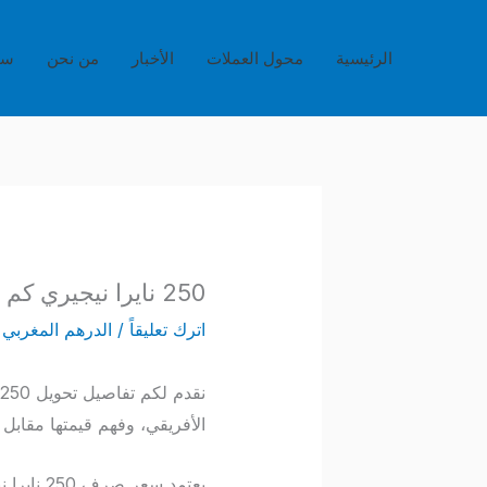
خطي
لى
الرئيسية
محول العملات
الأخبار
من نحن
سي
لمحتوى
250 نايرا نيجيري كم يساوي بالدرهم المغربي؟ – دليل الصرف المباشر اليوم
اترك تعليقاً
/
الدرهم المغربي
/
الأفريقي، وفهم قيمتها مقابل ا