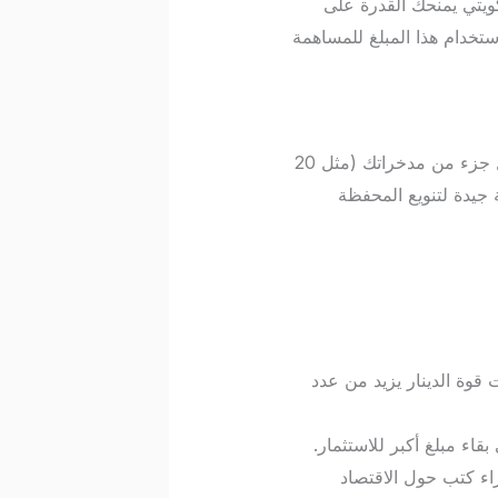
يعية مثل زيت الأركان، الزعفران، والزيوت الأساسية. تحويل 20 دينار كويتي يمنحك القدرة على
ستخدام هذا المبلغ للمساهمة
بفضل الارتباط القوي بالدولار الأمريكي والاحتياطيات النفطية، يظل الدينار الكويتي ملاذاً آمناً. تحويل جزء من مدخراتك (مثل 20
 جيدة لتنويع المحفظة
قوة الدينار يزيد من عدد
اء مبلغ أكبر للاستثمار.
اء كتب حول الاقتصاد