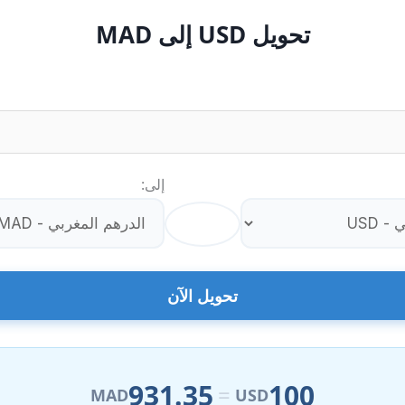
تحويل USD إلى MAD
إلى:
⇄
تحويل الآن
931.35
100
=
MAD
USD