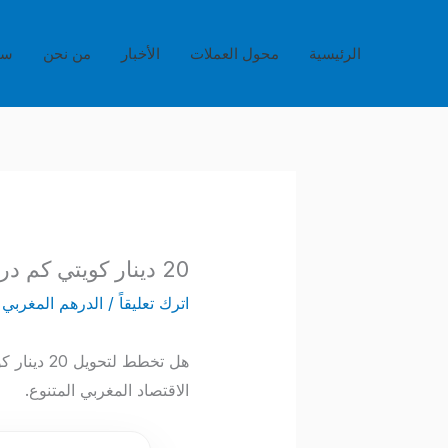
خطي
لى
الرئيسية
محول العملات
الأخبار
من نحن
سي
لمحتوى
20 دينار كويتي كم درهم مغربي – تحليل الصرف وفرص الاستثمار KWD to MAD
اترك تعليقاً
/
الدرهم المغربي
/
هل تخطط ل
الاقتصاد المغربي المتنوع.