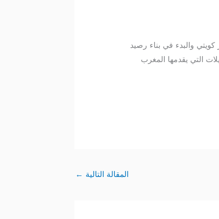
البلدين نمواً مستمراً في مجالات الاستثمار والعقار. إن تحويل مبالغ مثل 20 دينار كويتي والبدء في بناء رصيد
ات التي يقدمها المغرب
المقالة التالية
←