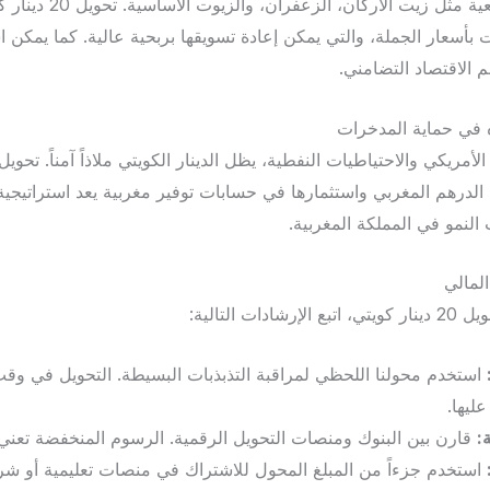
المغرب يشتهر بمنتجاته الطب
بأسعار الجملة، والتي يمكن إعادة تسويقها بربحية عالية. كما يمكن ا
الاقتصاد التضامني.
ه في حماية المدخرات
الدرهم المغربي واستثمارها في حسابات توفير مغربية يعد استراتيجية
 النمو في المملكة المغربية.
لمالي
 التالية:
استخدم محولنا اللحظي لمراقبة التذبذبات البسيطة. التحويل في وقت 
ليها.
:
قارن بين البنوك ومنصات التحويل الرقمية. الرسوم المنخفضة تعني بق
استخدم جزءاً من المبلغ المحول للاشتراك في منصات تعليمية أو شر