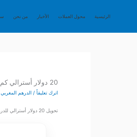
خطي
لى
الرئيسية
محول العملات
الأخبار
من نحن
سي
لمحتوى
20 دولار أسترالي كم يساوي بالدرهم المغربي (AUD to MAD)
اترك تعليقاً
/
الدرهم المغربي
/
تحويل 20 دولار أسترالي للدرهم المغربي يُستخدم بكثرة في التحويلات الشخصية أو المدفوعات الإلكترونية.