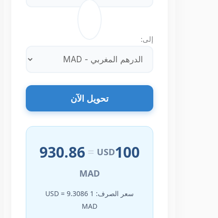
⇄
إلى:
تحويل الآن
930.86
100
=
USD
MAD
سعر الصرف: 1 USD = 9.3086
MAD